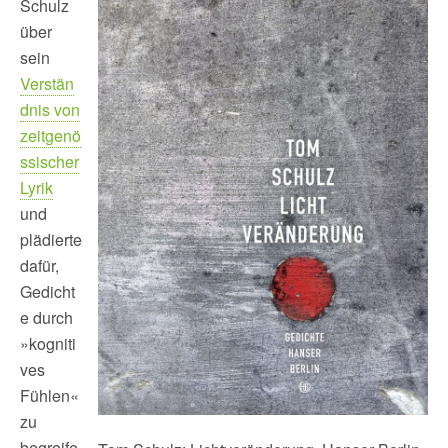
Schulz
über
sein
Verstän
dnis von
zeitgenö
ssischer
Lyrik
und
plädierte
dafür,
Gedicht
e durch
»kogniti
ves
Fühlen«
zu
begreife