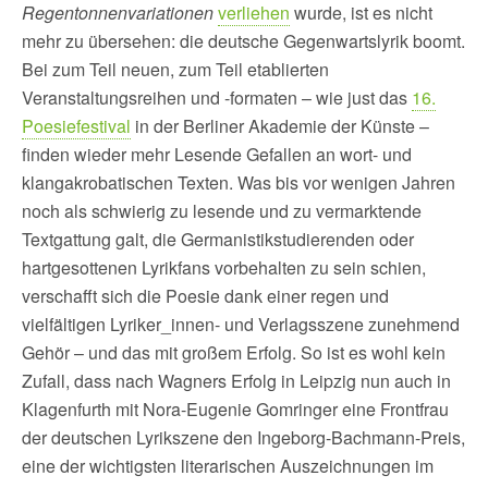
Regentonnenvariationen
verliehen
wurde, ist es nicht
mehr zu übersehen: die deutsche Gegenwartslyrik boomt.
Bei zum Teil neuen, zum Teil etablierten
Veranstaltungsreihen und -formaten – wie just das
16.
Poesiefestival
in der Berliner Akademie der Künste –
finden wieder mehr Lesende Gefallen an wort- und
klangakrobatischen Texten. Was bis vor wenigen Jahren
noch als schwierig zu lesende und zu vermarktende
Textgattung galt, die Germanistikstudierenden oder
hartgesottenen Lyrikfans vorbehalten zu sein schien,
verschafft sich die Poesie dank einer regen und
vielfältigen Lyriker_innen- und Verlagsszene zunehmend
Gehör – und das mit großem Erfolg. So ist es wohl kein
Zufall, dass nach Wagners Erfolg in Leipzig nun auch in
Klagenfurth mit Nora-Eugenie Gomringer eine Frontfrau
der deutschen Lyrikszene den Ingeborg-Bachmann-Preis,
eine der wichtigsten literarischen Auszeichnungen im