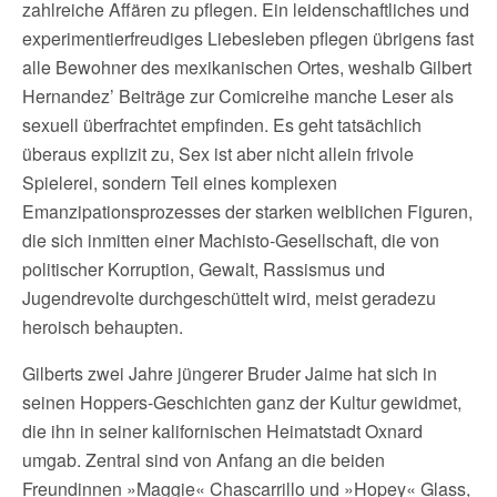
zahlreiche Affären zu pflegen. Ein leidenschaftliches und
experimentierfreudiges Liebesleben pflegen übrigens fast
alle Bewohner des mexikanischen Ortes, weshalb Gilbert
Hernandez’ Beiträge zur Comicreihe manche Leser als
sexuell überfrachtet empfinden. Es geht tatsächlich
überaus explizit zu, Sex ist aber nicht allein frivole
Spielerei, sondern Teil eines komplexen
Emanzipationsprozesses der starken weiblichen Figuren,
die sich inmitten einer Machisto-Gesellschaft, die von
politischer Korruption, Gewalt, Rassismus und
Jugendrevolte durchgeschüttelt wird, meist geradezu
heroisch behaupten.
Gilberts zwei Jahre jüngerer Bruder Jaime hat sich in
seinen Hoppers-Geschichten ganz der Kultur gewidmet,
die ihn in seiner kalifornischen Heimatstadt Oxnard
umgab. Zentral sind von Anfang an die beiden
Freundinnen »Maggie« Chascarrillo und »Hopey« Glass,