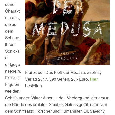
denen
Charakt
ere aus,
die auf
dem
Schoner
ihrem
Schicks
al
entgege
nsegeln.
Franzobel: Das Floß der Medusa. Zsolnay
Er stellt
Verlag 2017. 590 Seiten, 26,- Euro.
Hier
Figuren
bestellen
wie den
Schiffsjungen Viktor Aisen in den Vordergrund, der erst in
die Hände des brutalen Smutjes Gaines gerät, dann von
dem Schiffsarzt, Forscher und Humanisten Dr. Savigny