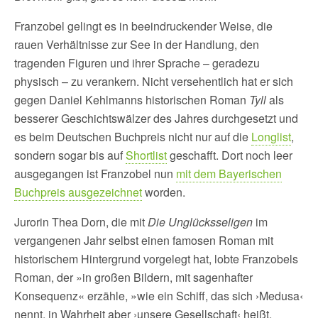
Franzobel gelingt es in beeindruckender Weise, die
rauen Verhältnisse zur See in der Handlung, den
tragenden Figuren und ihrer Sprache – geradezu
physisch – zu verankern. Nicht versehentlich hat er sich
gegen Daniel Kehlmanns historischen Roman
Tyll
als
besserer Geschichtswälzer des Jahres durchgesetzt und
es beim Deutschen Buchpreis nicht nur auf die
Longlist
,
sondern sogar bis auf
Shortlist
geschafft. Dort noch leer
ausgegangen ist Franzobel nun
mit dem Bayerischen
Buchpreis ausgezeichnet
worden.
Jurorin Thea Dorn, die mit
Die Unglücksseligen
im
vergangenen Jahr selbst einen famosen Roman mit
historischem Hintergrund vorgelegt hat, lobte Franzobels
Roman, der »in großen Bildern, mit sagenhafter
Konsequenz« erzähle, »wie ein Schiff, das sich ›Medusa‹
nennt, in Wahrheit aber ›unsere Gesellschaft‹ heißt,