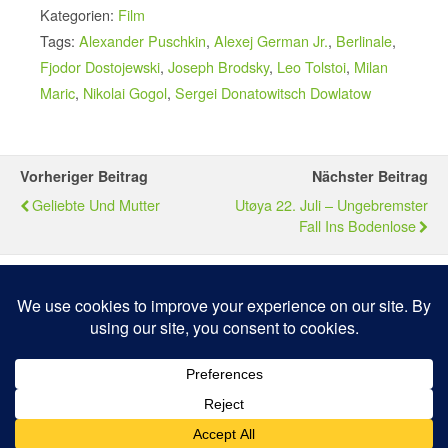
Kategorien:
Film
Tags:
Alexander Puschkin
,
Alexej German Jr.
,
Berlinale
,
Fjodor Dostojewski
,
Joseph Brodsky
,
Leo Tolstoi
,
Milan
Maric
,
Nikolai Gogol
,
Sergei Donatowitsch Dowlatow
Vorheriger Beitrag
Nächster Beitrag
Geliebte Und Mutter
Utøya 22. Juli – Ungebremster
Fall Ins Bodenlose
Zum Seitenanfang
Mobil
Desktop