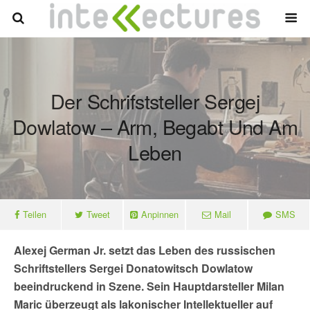
Der Schrifststeller Sergej
Dowlatow – Arm, Begabt Und Am
Leben
Teilen
Tweet
Anpinnen
Mail
SMS
Alexej German Jr. setzt das Leben des russischen
Schriftstellers Sergei Donatowitsch Dowlatow
beeindruckend in Szene. Sein Hauptdarsteller Milan
Maric überzeugt als lakonischer Intellektueller auf