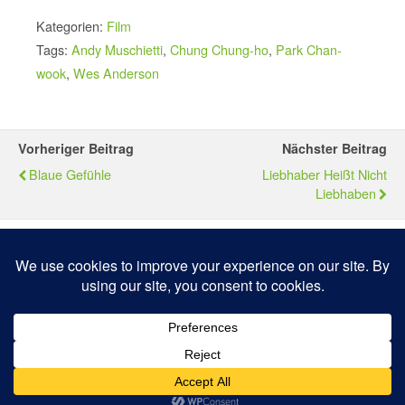
Kategorien:
Film
Tags:
Andy Muschietti
,
Chung Chung-ho
,
Park Chan-
wook
,
Wes Anderson
Vorheriger Beitrag
Nächster Beitrag
Blaue Gefühle
Liebhaber Heißt Nicht
Liebhaben
Zum Seitenanfang
Mobil
Desktop