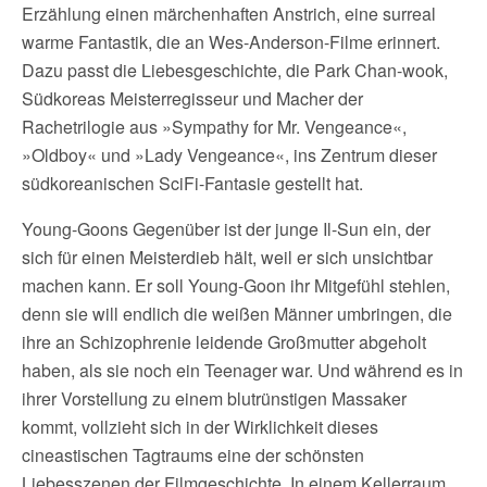
Erzählung einen märchenhaften Anstrich, eine surreal
warme Fantastik, die an Wes-Anderson-Filme erinnert.
Dazu passt die Liebesgeschichte, die Park Chan-wook,
Südkoreas Meisterregisseur und Macher der
Rachetrilogie aus »Sympathy for Mr. Vengeance«,
»Oldboy« und »Lady Vengeance«, ins Zentrum dieser
südkoreanischen SciFi-Fantasie gestellt hat.
Young-Goons Gegenüber ist der junge Il-Sun ein, der
sich für einen Meisterdieb hält, weil er sich unsichtbar
machen kann. Er soll Young-Goon ihr Mitgefühl stehlen,
denn sie will endlich die weißen Männer umbringen, die
ihre an Schizophrenie leidende Großmutter abgeholt
haben, als sie noch ein Teenager war. Und während es in
ihrer Vorstellung zu einem blutrünstigen Massaker
kommt, vollzieht sich in der Wirklichkeit dieses
cineastischen Tagtraums eine der schönsten
Liebesszenen der Filmgeschichte. In einem Kellerraum