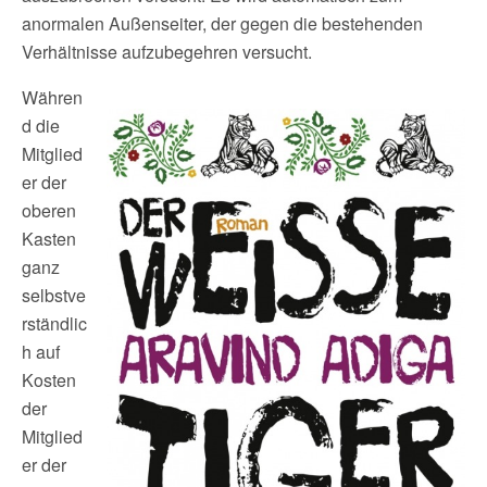
anormalen Außenseiter, der gegen die bestehenden
Verhältnisse aufzubegehren versucht.
Währen
d die
Mitglied
er der
oberen
Kasten
ganz
selbstve
rständlic
h auf
Kosten
der
Mitglied
er der