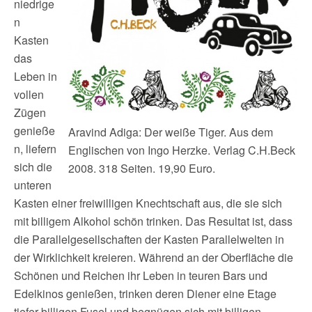
niedrige
n
Kasten
das
Leben in
vollen
Zügen
genieße
Aravind Adiga: Der weiße Tiger. Aus dem
n, liefern
Englischen von Ingo Herzke. Verlag C.H.Beck
sich die
2008. 318 Seiten. 19,90 Euro.
unteren
Kasten einer freiwilligen Knechtschaft aus, die sie sich
mit billigem Alkohol schön trinken. Das Resultat ist, dass
die Parallelgesellschaften der Kasten Parallelwelten in
der Wirklichkeit kreieren. Während an der Oberfläche die
Schönen und Reichen ihr Leben in teuren Bars und
Edelkinos genießen, trinken deren Diener eine Etage
tiefer billigen Fusel und begnügen sich mit billigen