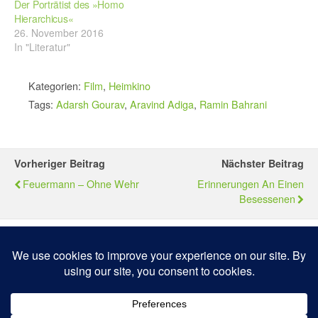
Der Porträtist des »Homo
Hierarchicus«
26. November 2016
In "Literatur"
Kategorien:
Film
,
Heimkino
Tags:
Adarsh Gourav
,
Aravind Adiga
,
Ramin Bahrani
Vorheriger Beitrag
Nächster Beitrag
Feuermann – Ohne Wehr
Erinnerungen An Einen
Besessenen
Zum Seitenanfang
Mobil
Desktop