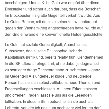
beschönigen. Ursula K. Le Guin war empört über diese
Dreistigkeit und sicher auch darüber, dass die Botschaft
im Blockbuster ins glatte Gegenteil verkehrt wurde. Aus
Le Guins Roman, mit dem sie seinerzeit wutentbrannt
gegen den Vietnamkrieg angeschrieben hatte, wurde auf
der Kinoleinwand eine konventionelle Heldengeschichte.
Le Guin hat soziale Gerechtigkeit, Anarchismus,
Subsistenz, daoistische Philosophie, scharfe
Kapitalismuskritik und, bereits relativ früh, Genderthemen
in die SF-Literatur eingeführt, ohne dabei je dogmatisch
zu sein oder dröge Thesenromane zu schreiben – ganz
im Gegenteil! Als ungeheuer kluge und neugierige
Person hat sie sich selbst zeitlebens neue Themen und
Fragestellungen erschlossen. An ihren Erkenntnissen
und offenen Fragen lässt sie uns als die Lesenden
teilhaben. In diesem Sinn betrachte ich sie auch als
Lehrerin, von der ich posthum noch sehr viel lernen darf.