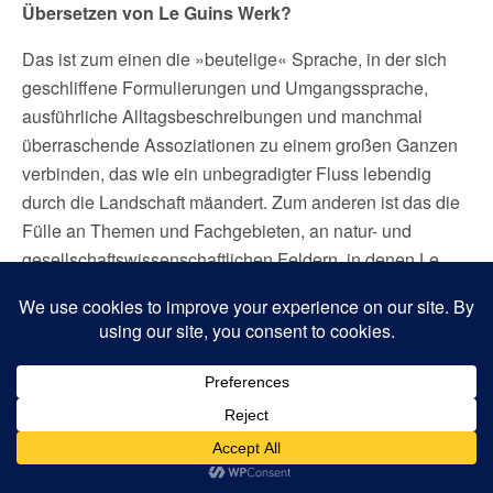
Übersetzen von Le Guins Werk?
Das ist zum einen die »beutelige« Sprache, in der sich
geschliffene Formulierungen und Umgangssprache,
ausführliche Alltagsbeschreibungen und manchmal
überraschende Assoziationen zu einem großen Ganzen
verbinden, das wie ein unbegradigter Fluss lebendig
durch die Landschaft mäandert. Zum anderen ist das die
Fülle an Themen und Fachgebieten, an natur- und
gesellschaftswissenschaftlichen Feldern, in denen Le
Guin sich selbst als lebenslang Lernende bewegte. Als
Übersetzer muss ich ihr in all die Bereiche, die sie sich
aneignete, folgen und darf dabei unendlich viel lernen.
Sie ist, wie meine Kollegin Karen Nölle gern sagt,
»äußerst gute Gesellschaft«.