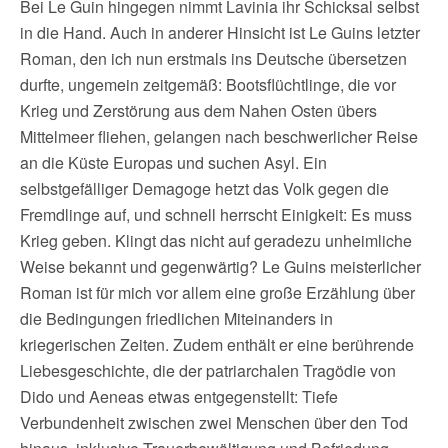
Bei Le Guin hingegen nimmt Lavinia ihr Schicksal selbst
in die Hand. Auch in anderer Hinsicht ist Le Guins letzter
Roman, den ich nun erstmals ins Deutsche übersetzen
durfte, ungemein zeitgemäß: Bootsflüchtlinge, die vor
Krieg und Zerstörung aus dem Nahen Osten übers
Mittelmeer fliehen, gelangen nach beschwerlicher Reise
an die Küste Europas und suchen Asyl. Ein
selbstgefälliger Demagoge hetzt das Volk gegen die
Fremdlinge auf, und schnell herrscht Einigkeit: Es muss
Krieg geben. Klingt das nicht auf geradezu unheimliche
Weise bekannt und gegenwärtig? Le Guins meisterlicher
Roman ist für mich vor allem eine große Erzählung über
die Bedingungen friedlichen Miteinanders in
kriegerischen Zeiten. Zudem enthält er eine berührende
Liebesgeschichte, die der patriarchalen Tragödie von
Dido und Aeneas etwas entgegenstellt: Tiefe
Verbundenheit zwischen zwei Menschen über den Tod