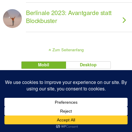
Berlinale 2023: Avantgarde statt
Blockbuster
Zum Seitenanfang
Mobil
Desktop