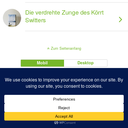
Die verdrehte Zunge des Körrt
Switters
Zum Seitenanfang
Mobil
Desktop