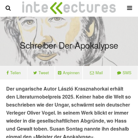
Schreiber Der Apokalypse
Teilen
Tweet
Anpinnen
Mail
SMS
Der ungarische Autor László Krasznahorkai erhält
den Literaturnobelpreis 2025. Keiner habe die Welt so
beschrieben wie der Ungar, schwärmt sein deutscher
Verleger Oliver Vogel. In seinem Werk blickt er immer
wieder in die gesellschaftlichen Abgründe, wo Hass
und Gewalt toben. Susan Sontag nannte ihn deshalb
einmal den »Meister der Apokalypse«.