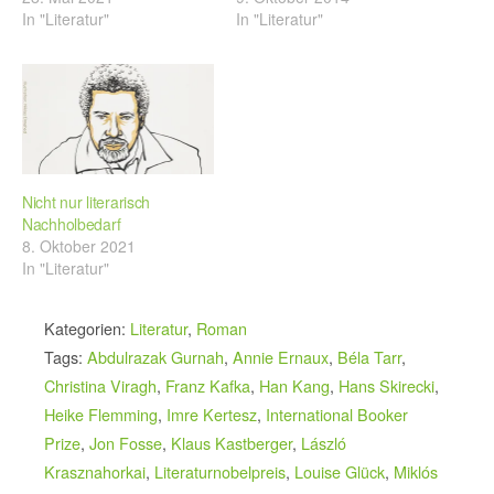
In "Literatur"
In "Literatur"
Nicht nur literarisch
Nachholbedarf
8. Oktober 2021
In "Literatur"
Kategorien:
Literatur
,
Roman
Tags:
Abdulrazak Gurnah
,
Annie Ernaux
,
Béla Tarr
,
Christina Viragh
,
Franz Kafka
,
Han Kang
,
Hans Skirecki
,
Heike Flemming
,
Imre Kertesz
,
International Booker
Prize
,
Jon Fosse
,
Klaus Kastberger
,
László
Krasznahorkai
,
Literaturnobelpreis
,
Louise Glück
,
Miklós