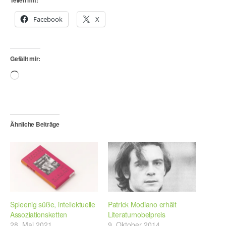
Facebook
X
Gefällt mir:
Wird
geladen …
Ähnliche Beiträge
Spleenig süße, intellektuelle
Patrick Modiano erhält
Assoziationsketten
Literaturnobelpreis
28. Mai 2021
9. Oktober 2014