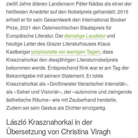
zwölf Jahre älteren Landsmann Péter Nádas als einer der
heißesten Anwärter auf den Nobelpreis gehandelt. 2015
erhielt er für sein Gesamtwerk den International Booker
Prize, 2021 den Österreichischen Staatspreis für
Europäische Literatur. Der
damalige Laudator
und
heutige Leiter des Grazer Literaturhauses Klaus
Kastberger
prophezeite vor wenigen Tagen
, dass
Krasznahorkai den diesjährigen Literaturnobelpreis
bekommen werde. Entsprechend flink war er am Tag der
Bekanntgabe mit seinem Statement. Er lobte
Krasznahorkai als »Großmeister literarischer Intensität«,
als »Seher und Visionär«, der »autonome und zwingende
ästhetische Räume« wie mit Zauberhand herstelle.
Zudem sei sein Gestus als Dichter einzigartig.
László Krasznahorkai in der
Übersetzung von Christina Viragh