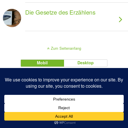
Die Gesetze des Erzählens
Zum Seitenanfang
Mobil
Desktop