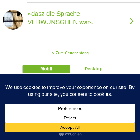
»dasz die Sprache
VERWUNSCHEN war«
Zum Seitenanfang
Mobil
Desktop