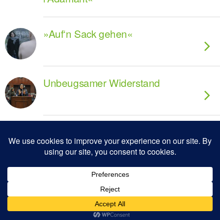
»Auf‘n Sack gehen«
Unbeugsamer Widerstand
Zum Seitenanfang
Mobil
Desktop