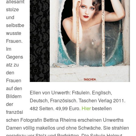
allesamt
stolze
und
selbstbe
wusste
Frauen.
Im
Gegens
atz zu
den
Frauen
auf den
Ellen von Unwerth: Fräulein. Englisch,
Bildern
Deutsch, Französisch. Taschen Verlag 2011.
der
482 Seiten. 49,99 Euro.
Hier
bestellen
französi
schen Fotografin Bettina Rheims erscheinen Unwerths
Damen völlig makellos und ohne Schwäche. Sie strahlen
geradezu vor Stolz und Perfektion. Die Schule Helmut