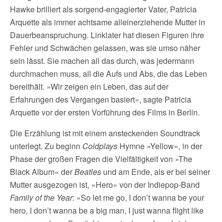
Hawke brilliert als sorgend-engagierter Vater, Patricia
Arquette als immer achtsame alleinerziehende Mutter in
Dauerbeanspruchung. Linklater hat diesen Figuren ihre
Fehler und Schwächen gelassen, was sie umso näher
sein lässt. Sie machen all das durch, was jedermann
durchmachen muss, all die Aufs und Abs, die das Leben
bereithält. »Wir zeigen ein Leben, das auf der
Erfahrungen des Vergangen basiert«, sagte Patricia
Arquette vor der ersten Vorführung des Films in Berlin.
Die Erzählung ist mit einem ansteckenden Soundtrack
unterlegt. Zu beginn
Coldplays
Hymne »Yellow«, in der
Phase der großen Fragen die Vielfältigkeit von »The
Black Album« der
Beatles
und am Ende, als er bei seiner
Mutter ausgezogen ist, »Hero« von der Indiepop-Band
Family of the Year
: »So let me go, I don’t wanna be your
hero, I don’t wanna be a big man, I just wanna flight like