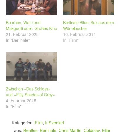
Bourbon, Wein und
Berlinale Bites: Sex aus dem
Makgeolli oder: Großes Kino
Würfelbecher
21. Februar 2025
10. Februar 2014
In "Berlinale"
In "Film"
Zwischen »Das Schloss«
und »Fifty Shades of Grey«
4. Februar 2015
In "Film"
Kategorien:
Film
,
InSzeniert
Tags:
Beatles
,
Berlinale
,
Chris Martin
,
Coldplay
,
Ellar