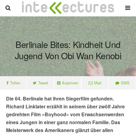
Berlinale Bites: Kindheit Und
Jugend Von Obi Wan Kenobi
Teilen
Tweet
Anpinnen
Mail
SMS
Die 64. Berlinale hat ihren Siegerfilm gefunden.
Richard Linklater erzählt in seinem über zwölf Jahre
gedrehten Film »Boyhood« vom Erwachsenwerden
eines Jungen in einer ganz normalen Familie. Das
Meisterwerk des Amerikaners glänzt über allen