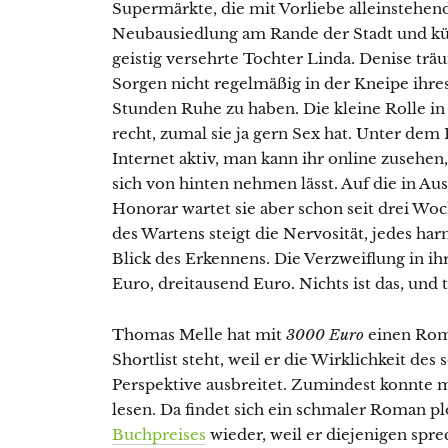
Supermärkte, die mit Vorliebe alleinstehend
Neubausiedlung am Rande der Stadt und küm
geistig versehrte Tochter Linda. Denise trä
Sorgen nicht regelmäßig in der Kneipe ihres
Stunden Ruhe zu haben. Die kleine Rolle i
recht, zumal sie ja gern Sex hat. Unter dem
Internet aktiv, man kann ihr online zusehe
sich von hinten nehmen lässt. Auf die in Aus
Honorar wartet sie aber schon seit drei Wo
des Wartens steigt die Nervosität, jedes ha
Blick des Erkennens. Die Verzweiflung in ih
Euro, dreitausend Euro. Nichts ist das, und 
Thomas Melle hat mit
3000 Euro
einen Rom
Shortlist steht, weil er die Wirklichkeit des
Perspektive ausbreitet. Zumindest konnte 
lesen. Da findet sich ein schmaler Roman plö
Buchpreises
wieder, weil er diejenigen sprec