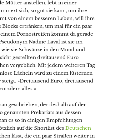
e Mütter anstellen, lebt in einer
mert sich, so gut sie kann, um ihre
umt von einem besseren Leben, will ihre
 Blocks ertränken, um mal für ein paar
n einem Pornostreifen kommt da gerade
 Pseudonym Nadine Laval ist sie im
n, wie sie Schwänze in den Mund und
sicht gestellten dreitausend Euro
chen vergeblich. Mit jedem weiteren Tag
rmlose Lächeln wird zu einem lüsternen
r steigt. »Dreitausend Euro, dreitausend
trotzdem alles.«
an geschrieben, der deshalb auf der
 so genannten Prekariats aus dessen
man es so in einigen Empfehlungen
tzlich auf die Shortlist des
Deutschen
hen lässt, die ein paar Straßen weiter in