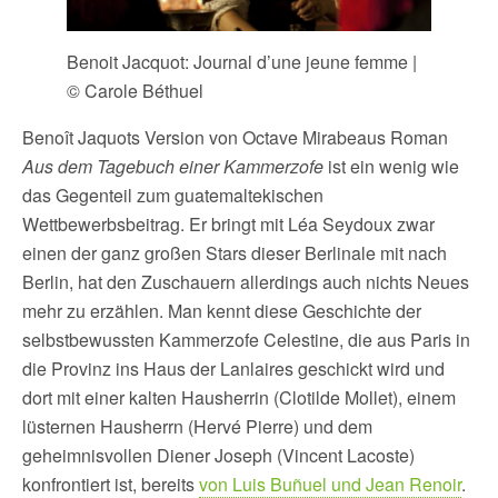
Benoit Jacquot: Journal d’une jeune femme |
© Carole Béthuel
Benoît Jaquots Version von Octave Mirabeaus Roman
Aus dem Tagebuch einer Kammerzofe
ist ein wenig wie
das Gegenteil zum guatemaltekischen
Wettbewerbsbeitrag. Er bringt mit Léa Seydoux zwar
einen der ganz großen Stars dieser Berlinale mit nach
Berlin, hat den Zuschauern allerdings auch nichts Neues
mehr zu erzählen. Man kennt diese Geschichte der
selbstbewussten Kammerzofe Celestine, die aus Paris in
die Provinz ins Haus der Lanlaires geschickt wird und
dort mit einer kalten Hausherrin (Clotilde Mollet), einem
lüsternen Hausherrn (Hervé Pierre) und dem
geheimnisvollen Diener Joseph (Vincent Lacoste)
konfrontiert ist, bereits
von Luis Buñuel und Jean Renoir
.