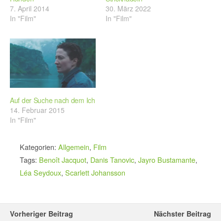
7. April 2014
30. März 2022
In "Film"
In "Film"
Auf der Suche nach dem Ich
14. Februar 2015
In "Film"
Kategorien:
Allgemein
,
Film
Tags:
Benoît Jacquot
,
Danis Tanovic
,
Jayro Bustamante
,
Léa Seydoux
,
Scarlett Johansson
Vorheriger Beitrag
Nächster Beitrag