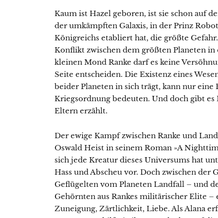
Kaum ist Hazel geboren, ist sie schon auf de
der umkämpften Galaxis, in der Prinz Robo
Königreichs etabliert hat, die größte Gefa
Konflikt zwischen dem größten Planeten in 
kleinen Mond Ranke darf es keine Versöhnun
Seite entscheiden. Die Existenz eines Wesen
beider Planeten in sich trägt, kann nur ein
Kriegsordnung bedeuten. Und doch gibt es H
Eltern erzählt.
Der ewige Kampf zwischen Ranke und Landfal
Oswald Heist in seinem Roman »A Nighttim
sich jede Kreatur dieses Universums hat un
Hass und Abscheu vor. Doch zwischen der G
Geflügelten vom Planeten Landfall – und d
Gehörnten aus Rankes militärischer Elite – 
Zuneigung, Zärtlichkeit, Liebe. Als Alana er