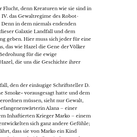
r Flucht, denn Kreaturen wie sie sind in
t IV. das Gewaltregime des Robot-
hr. Denn in dem niemals endenden
dieser Galaxie Landfall und dem
g geben. Hier muss sich jeder für eine
s, das wie Hazel die Gene der Völker
e Bedrohung für die ewige
azel, die uns die Geschichte ihrer
l, den der einäugige Schriftsteller D.
e Smoke« vorausgesagt hatte und dem
terordnen müssen, sieht nur Gewalt,
efangenenwärterin Alana – einer
em Inhaftierten Krieger Marko – einem
entwickelten sich ganz andere Gefühle;
fährt, dass sie von Marko ein Kind