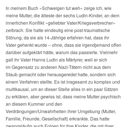
In meinem Buch »Schweigen tut weh« zeige ich, wie
meine Mutter, die älteste der sechs Ludin-Kinder, an dem
innerlichen Konflikt »geliebter Vater/Kriegsverbrecher«
zerbrach. Sie hatte eindeutig eine post-traumatische
Störung, da sie als 14-Jährige erfahren hat, dass ihr
Vater gehenkt wurde – ohne, dass sie irgendjemand offen
darüber aufgeklärt hätte, warum das passierte. Vielmehr
galt ihr Vater Hanns Ludin als Märtyrer, weil er sich
im Gegensatz zu anderen Nazi-Tätern nicht aus dem
Staub gemacht oder herausgeredet hatte, sondern sich
einem Verfahren stellte. Es ist insgesamt zu komplex und
multikausal, um an dieser Stelle alles in ein paar Sätzen
zu erklären, aber gewiss ist, dass meine Mutter psychisch
an diesem Kummer und den
Verdrängungen/Unwahrheiten ihrer Umgebung (Mutter,
Familie, Freunde, Gesellschaft) erkrankte. Das hatte
zwangsläufig auch Folgen für ihre Kinder, die mit ihrer