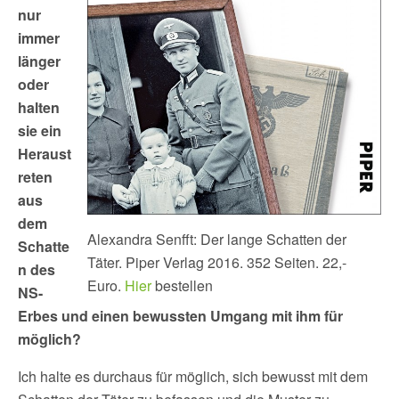
nur
immer
länger
oder
halten
sie ein
Heraust
reten
aus
dem
Alexandra Senfft: Der lange Schatten der
Schatte
Täter. Piper Verlag 2016. 352 Seiten. 22,-
n des
Euro.
Hier
bestellen
NS-
Erbes und einen bewussten Umgang mit ihm für
möglich?
Ich halte es durchaus für möglich, sich bewusst mit dem