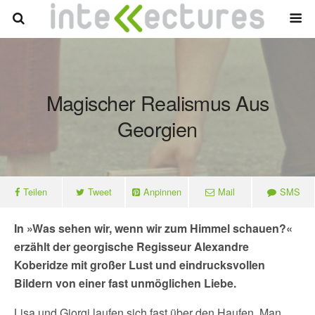
Magischer Realismus Aus
Georgien
Teilen
Tweet
Anpinnen
Mail
SMS
In »Was sehen wir, wenn wir zum Himmel schauen?«
erzählt der georgische Regisseur Alexandre
Koberidze mit großer Lust und eindrucksvollen
Bildern von einer fast unmöglichen Liebe.
Lisa und Giorgi laufen sich fast über den Haufen. Man