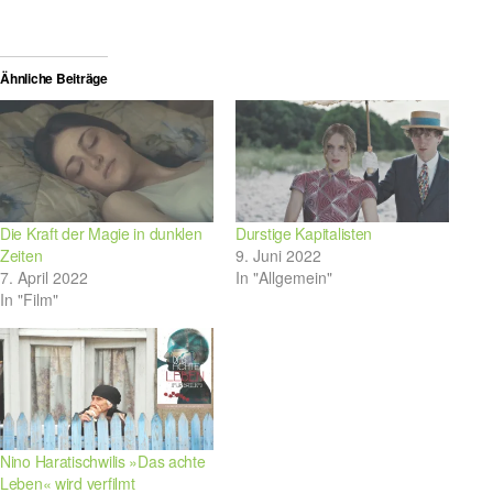
Ähnliche Beiträge
Die Kraft der Magie in dunklen
Durstige Kapitalisten
Zeiten
9. Juni 2022
7. April 2022
In "Allgemein"
In "Film"
Nino Haratischwilis »Das achte
Leben« wird verfilmt