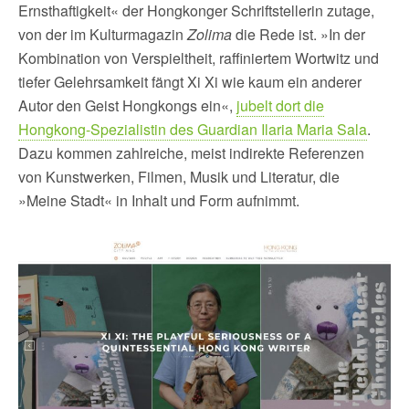
Ernsthaftigkeit« der Hongkonger Schriftstellerin zutage,
von der im Kulturmagazin
Zolima
die Rede ist. »In der
Kombination von Verspieltheit, raffiniertem Wortwitz und
tiefer Gelehrsamkeit fängt Xi Xi wie kaum ein anderer
Autor den Geist Hongkongs ein«,
jubelt dort die
Hongkong-Spezialistin des Guardian Ilaria Maria Sala
.
Dazu kommen zahlreiche, meist indirekte Referenzen
von Kunstwerken, Filmen, Musik und Literatur, die
»Meine Stadt« in Inhalt und Form aufnimmt.