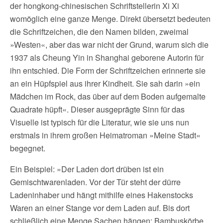
der hongkong-chinesischen Schriftstellerin Xi Xi
womöglich eine ganze Menge. Direkt übersetzt bedeuten
die Schriftzeichen, die den Namen bilden, zweimal
»Westen«, aber das war nicht der Grund, warum sich die
1937 als Cheung Yin in Shanghai geborene Autorin für
ihn entschied. Die Form der Schriftzeichen erinnerte sie
an ein Hüpfspiel aus ihrer Kindheit. Sie sah darin »ein
Mädchen im Rock, das über auf dem Boden aufgemalte
Quadrate hüpft«. Dieser ausgeprägte Sinn für das
Visuelle ist typisch für die Literatur, wie sie uns nun
erstmals in ihrem großen Heimatroman »Meine Stadt«
begegnet.
Ein Beispiel: »Der Laden dort drüben ist ein
Gemischtwarenladen. Vor der Tür steht der dürre
Ladeninhaber und hängt mithilfe eines Hakenstocks
Waren an einer Stange vor dem Laden auf. Bis dort
schließlich eine Menge Sachen hängen: Bambuskörbe,