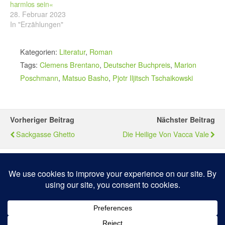
harmlos sein«
28. Februar 2023
In "Erzählungen"
Kategorien:
Literatur
,
Roman
Tags:
Clemens Brentano
,
Deutscher Buchpreis
,
Marion
Poschmann
,
Matsuo Basho
,
Pjotr Iljitsch Tschaikowski
Vorheriger Beitrag
Nächster Beitrag
Sackgasse Ghetto
Die Heilige Von Vacca Vale
Zum Seitenanfang
Mobil
Desktop