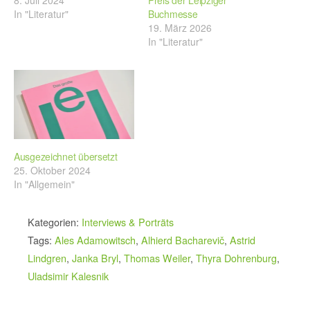
8. Juli 2024
Preis der Leipziger
In "Literatur"
Buchmesse
19. März 2026
In "Literatur"
Ausgezeichnet übersetzt
25. Oktober 2024
In "Allgemein"
Kategorien:
Interviews & Porträts
Tags:
Ales Adamowitsch
,
Alhierd Bacharevič
,
Astrid
Lindgren
,
Janka Bryl
,
Thomas Weiler
,
Thyra Dohrenburg
,
Uladsimir Kalesnik