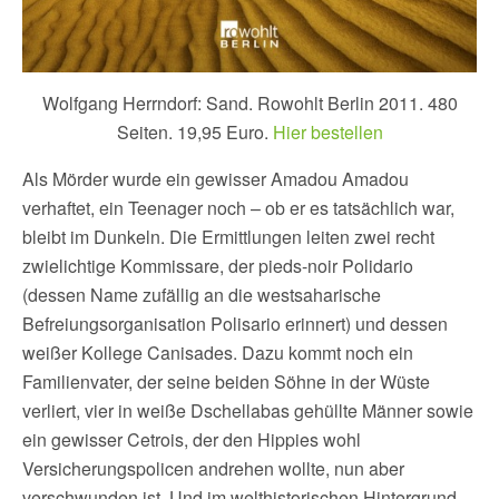
Wolfgang Herrndorf: Sand. Rowohlt Berlin 2011. 480
Seiten. 19,95 Euro.
Hier bestellen
Als Mörder wurde ein gewisser Amadou Amadou
verhaftet, ein Teenager noch – ob er es tatsächlich war,
bleibt im Dunkeln. Die Ermittlungen leiten zwei recht
zwielichtige Kommissare, der pieds-noir Polidario
(dessen Name zufällig an die westsaharische
Befreiungsorganisation Polisario erinnert) und dessen
weißer Kollege Canisades. Dazu kommt noch ein
Familienvater, der seine beiden Söhne in der Wüste
verliert, vier in weiße Dschellabas gehüllte Männer sowie
ein gewisser Cetrois, der den Hippies wohl
Versicherungspolicen andrehen wollte, nun aber
verschwunden ist. Und im welthistorischen Hintergrund