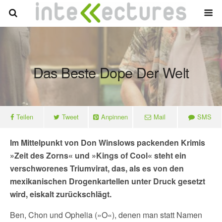
Das Beste Dope Der Welt
Teilen
Tweet
Anpinnen
Mail
SMS
Im Mittelpunkt von Don Winslows packenden Krimis
»Zeit des Zorns« und »Kings of Cool« steht ein
verschworenes Triumvirat, das, als es von den
mexikanischen Drogenkartellen unter Druck gesetzt
wird, eiskalt zurückschlägt.
Ben, Chon und Ophelia (»O«), denen man statt Namen