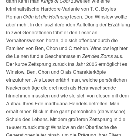
dann kann man
Kings of Cool
zuweilen wie eine
kriminalistische Hardcore-Variante von T. C. Boyles
Roman
Grün ist die Hoffnung
lesen. Don Winslow wollte
aber mehr. In der faszinierenden Aufteilung der Erzählung
in zwei Generationen führt er den Leser an
Verhaltensweisen heran, die sich offenbar durch die
Familien von Ben, Chon und O ziehen. Winslow legt hier
die Leinen für die Geschehnisse in
Zeit des Zorns
aus.
Der kurze Zeitsprung zurück ins Jahr 2005 ermöglicht es
Winslow, Ben, Chon und O als Charakterköpfe
einzuführen. Als Leser erfährt man, welche persönlichen
Nackenschläge die drei noch als Heranwachsende
hinnehmen mussten und wie sie sich von diesen mit dem
Aufbau ihres Edelmarihuana-Handels befreiten. Man
erhält einen Blick in ihre ganz persönliche (darwinsche)
Schule des Lebens. Mit dem größeren Zeitsprung in die
1960er zurück steigt Winslow an der Oberfläche die
Generationenleiter hinab, um die Prägung ihrer Eltern