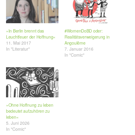
»In Berlin brennt das
#WomenDoBD oder:
Leuchtfeuer der Hoffnung«
Realitätsverweigerung in
11. Mai 2017
Angoulême
In "Literatur"
7. Januar 2016
In "Comic"
»Ohne Hoffnung zu leben
bedeutet aufzuhören zu
leben«
5. Juni 2026
In "Comic"