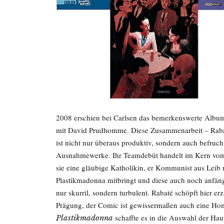
2008 erschien bei Carlsen das bemerkenswerte Alb
mit David Prudhomme. Diese Zusammenarbeit – Raba
ist nicht nur überaus produktiv, sondern auch befruch
Ausnahmewerke. Ihr Teamdebüt handelt im Kern vom 
sie eine gläubige Katholikin, er Kommunist aus Leib 
Plastikmadonna mitbringt und diese auch noch anfängt,
nur skurril, sondern turbulent. Rabaté schöpft hier er
Prägung, der Comic ist gewissermaßen auch eine Ho
schaffte es in die Auswahl der Ha
Plastikmadonna