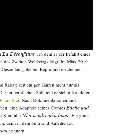
um
“, in dem er der Irrfahrt eines
La Déconfiture
nn des Zweiten Weltkriegs folgt. Im März 2019
s Gesamtausgabe bei Reprodukt erscheinen.
l Rabaté seit einigen Jahren nicht nur als
esen beruflichen Split teilt er sich mit anderen
Joann Sfar
. Nach Dokumentationen und
rehen, eine Adaption seines Comics
Bäche und
die Komödie
. Ein gutes
Ni à vendre ni à louer
m, denn in dem Film sind Anleihen zu
erinnern.
uten