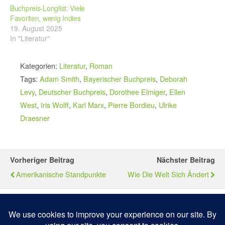
Buchpreis-Longlist: Viele
Favoriten, wenig Indies
19. August 2025
In "Literatur"
Kategorien:
Literatur
,
Roman
Tags:
Adam Smith
,
Bayerischer Buchpreis
,
Deborah
Levy
,
Deutscher Buchpreis
,
Dorothee Elmiger
,
Ellen
West
,
Iris Wolff
,
Karl Marx
,
Pierre Bordieu
,
Ulrike
Draesner
Vorheriger Beitrag
Nächster Beitrag
Amerikanische Standpunkte
Wie Die Welt Sich Ändert
Zum Seitenanfang