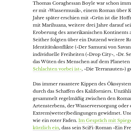
Thomas Coraghessan Boyle war schon immer 
er mit »Wassermusik«, einem Roman über 
Jahre später erschien mit »Grün ist die 
mit Marihuana, weitere drei Jahre darauf s
Eroberung des amerikanischen Kontinents a
Seither folgten über ein Dutzend weitere R
Identitätskonflikte (»Der Samurai von Savan
individuelle Freiheiten (»Drop City«, »Dr. S
das Wüten des Menschen auf dem Planeten 
Schlachten vorbei ist«
, »Die Terranauten«) g
Das immer rasantere Kippen des Ökosystems
durch das Schaffen des Kaliforniers. Unzähl
gesammelt regelmäßig zwischen den Romane
Artensterbens, der Wasserversorgung oder
Extrem(wetter)bedingungen gewidmet. Und 
wie ein roter Faden.
Im Gespräch mit Spieg
kürzlich ein
, dass sein SciFi-Roman »Ein F