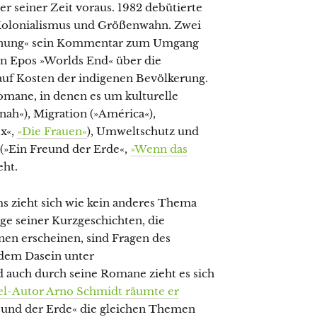
seiner Zeit voraus. 1982 debütierte
Kolonialismus und Größenwahn. Zwei
Hoffnung« sein Kommentar zum Umgang
ein Epos »Worlds End« über die
uf Kosten der indigenen Bevölkerung.
omane, in denen es um kulturelle
nah«), Migration (»América«),
ex«,
»Die Frauen«
), Umweltschutz und
(»Ein Freund der Erde«,
»Wenn das
eht.
 zieht sich wie kein anderes Thema
ige seiner Kurzgeschichten, die
n erscheinen, sind Fragen des
 dem Dasein unter
auch durch seine Romane zieht es sich
el-Autor Arno Schmidt räumte er
reund der Erde« die gleichen Themen