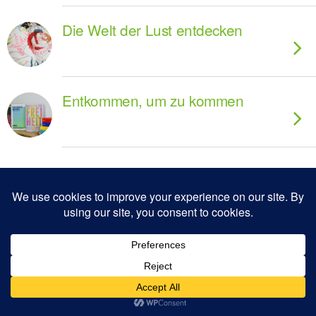
Die Welt der Lust entdecken
Entkommen, um zu kommen
Zum Seitenanfang
Mobil
Desktop