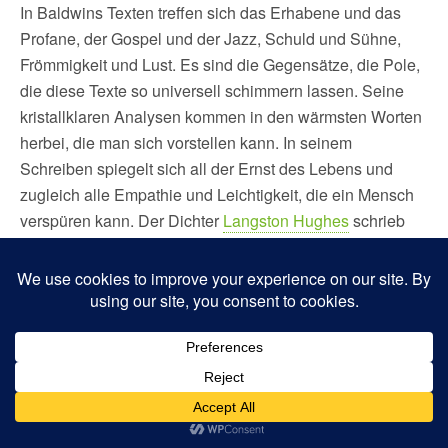
In Baldwins Texten treffen sich das Erhabene und das
Profane, der Gospel und der Jazz, Schuld und Sühne,
Frömmigkeit und Lust. Es sind die Gegensätze, die Pole,
die diese Texte so universell schimmern lassen. Seine
kristallklaren Analysen kommen in den wärmsten Worten
herbei, die man sich vorstellen kann. In seinem
Schreiben spiegelt sich all der Ernst des Lebens und
zugleich alle Empathie und Leichtigkeit, die ein Mensch
verspüren kann. Der Dichter
Langston Hughes
schrieb
über Baldwin einmal in der New York Times, dass er mit
Worten mache, »was das Meer mit Wellen macht, lässt
sie fließen und schlagen, rollen und weichen, sich
auftürmen und mit einer Verneigung entschwinden.«
Buchpremiere im Ocelot in Berlin