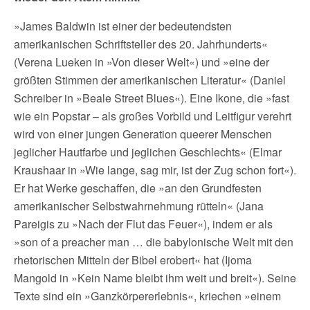
»James Baldwin ist einer der bedeutendsten
amerikanischen Schriftsteller des 20. Jahrhunderts«
(Verena Lueken in »Von dieser Welt«) und »eine der
größten Stimmen der amerikanischen Literatur« (Daniel
Schreiber in »Beale Street Blues«). Eine Ikone, die »fast
wie ein Popstar – als großes Vorbild und Leitfigur verehrt
wird von einer jungen Generation queerer Menschen
jeglicher Hautfarbe und jeglichen Geschlechts« (Elmar
Kraushaar in »Wie lange, sag mir, ist der Zug schon fort«).
Er hat Werke geschaffen, die »an den Grundfesten
amerikanischer Selbstwahrnehmung rütteln« (Jana
Pareigis zu »Nach der Flut das Feuer«), indem er als
»son of a preacher man … die babylonische Welt mit den
rhetorischen Mitteln der Bibel erobert« hat (Ijoma
Mangold in »Kein Name bleibt ihm weit und breit«). Seine
Texte sind ein »Ganzkörpererlebnis«, kriechen »einem