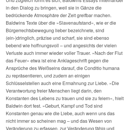
Und zugleich lohnt es sich, Baldwins Essays miteinander
in den Dialog zu bringen, weil sie in Gänze die
bedrückende Atmosphäre der Zeit greifbar machen.
Baldwins Texte über die »Slavenaufstand«, wie er die
Bürgerrechtsbewegung lieber bezeichnete, sind
(ein-)dringlich, präzise und scharf, sie sind ebenso
bebend wie hoffnungsvoll – und angesichts der vielen
Verluste auch immer wieder voller Trauer. »Nach der Flut
das Feuer« etwa ist eine Anklageschrift gegen die
Ansprüche des Weißseins darauf, die Conditio humana
zu repräsentieren, und zudem an einigen
Schlüsselstellen auch eine Ermahnung zur Liebe. »Die
Verantwortung freier Menschen liegt darin, den
Konstanten des Lebens zu trauen und sie zu feiern«, hielt
Baldwin dort fest. »Geburt, Kampf und Tod sind
Konstanten genau wie die Liebe, auch wenn uns das
nicht immer so scheinen mag – und das Wesen von
Veränderung zu erfassen, zur Veränderung fähig und