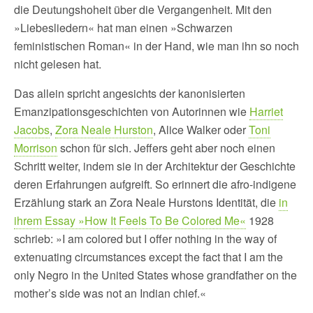
die Deutungshoheit über die Vergangenheit. Mit den
»Liebesliedern« hat man einen »Schwarzen
feministischen Roman« in der Hand, wie man ihn so noch
nicht gelesen hat.
Das allein spricht angesichts der kanonisierten
Emanzipationsgeschichten von Autorinnen wie
Harriet
Jacobs
,
Zora Neale Hurston
, Alice Walker oder
Toni
Morrison
schon für sich. Jeffers geht aber noch einen
Schritt weiter, indem sie in der Architektur der Geschichte
deren Erfahrungen aufgreift. So erinnert die afro-indigene
Erzählung stark an Zora Neale Hurstons Identität, die
in
ihrem Essay »How It Feels To Be Colored Me«
1928
schrieb: »I am colored but I offer nothing in the way of
extenuating circumstances except the fact that I am the
only Negro in the United States whose grandfather on the
mother’s side was not an Indian chief.«