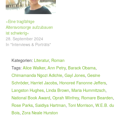
»Eine tragfähige
Altersvorsorge aufzubauen
ist schwierig«
28. September 2024
In "Interviews & Porträts"
Kategorien:
Literatur
,
Roman
Tags:
Alice Walker
,
Ann Petry
,
Barack Obama
,
Chimamanda Ngozi Adichie
,
Gayl Jones
,
Gesine
Schröder
,
Harriet Jacobs
,
Honoreé Fanonne Jeffers
,
Langston Hughes
,
Linda Brown
,
Maria Hummitzsch
,
National Book Award
,
Oprah Winfrey
,
Romare Bearden
,
Rose Parks
,
Saidiya Hartman
,
Toni Morrison
,
W.E.B. du
Bois
,
Zora Neale Hurston