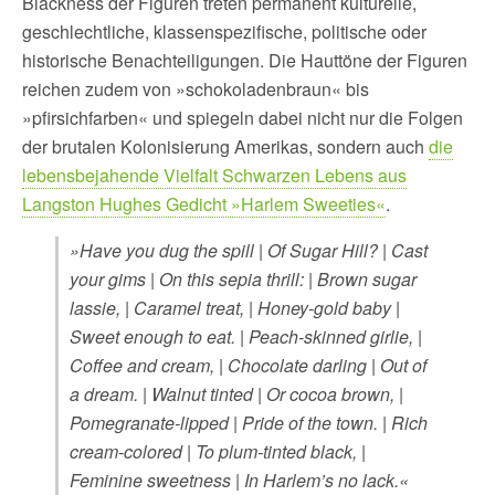
Blackness der Figuren treten permanent kulturelle,
geschlechtliche, klassenspezifische, politische oder
historische Benachteiligungen. Die Hauttöne der Figuren
reichen zudem von »schokoladenbraun« bis
»pfirsichfarben« und spiegeln dabei nicht nur die Folgen
der brutalen Kolonisierung Amerikas, sondern auch
die
lebensbejahende Vielfalt Schwarzen Lebens aus
Langston Hughes Gedicht »Harlem Sweeties«
.
»Have you dug the spill | Of Sugar Hill? | Cast
your gims | On this sepia thrill: | Brown sugar
lassie, | Caramel treat, | Honey-gold baby |
Sweet enough to eat. | Peach-skinned girlie, |
Coffee and cream, | Chocolate darling | Out of
a dream. | Walnut tinted | Or cocoa brown, |
Pomegranate-lipped | Pride of the town. | Rich
cream-colored | To plum-tinted black, |
Feminine sweetness | In Harlem’s no lack.«