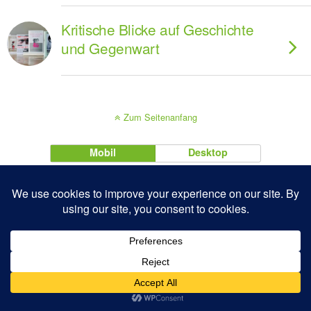
Kritische Blicke auf Geschichte
und Gegenwart
Zum Seitenanfang
Mobil
Desktop