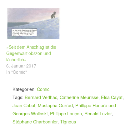
»Seit dem Anschlag ist die
Gegenwart obszön und
lächerlich«
6. Januar 2017
In "Comic"
Kategorien:
Comic
Tags:
Bernard Verlhac
,
Catherine Meurisse
,
Elsa Cayat
,
Jean Cabut
,
Mustapha Ourrad
,
Philippe Honoré und
Georges Wolinski
,
Philippe Lançon
,
Renald Luzier
,
Stéphane Charbonnier
,
Tignous