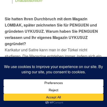
Unauslöschlich!
Sie hatten Ihren Durchbruch mit dem Magazin
LOMBAK, später zeichneten Sie für PENGUEN und
gründeten UYKUSUZ. Warum haben Sie PENGUEN
verlassen und Ihr eigenes Magazin UYKUSUZ
gegründet?
Karikatur und Satire kann man in der Türkei nicht
studieren. Die Magazine entstehen immer, indem sich ein
paar Leute zusammentun. Es fängt immer mit einer
Clique an, die Spaß daran hat, gemeinsam etwas zu
schaffen. Bei PENGUEN arbeiteten wir zu sechst in
einem Raum. Irgendwann fingen wir an, zum Frühstück
zu gehen, nachdem wir die ganze Nacht durchgearbeitet
hatten. Und jedes Mal sprachen wir darüber, was wir
machen würden, wenn wir machen könnten wie wir
wollen. Denn es gab ein paar Dinge, die uns nicht