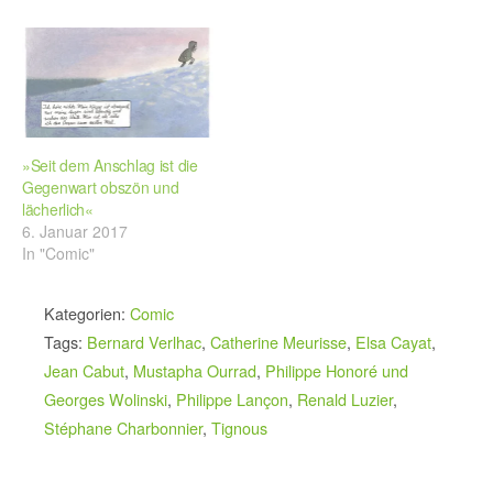
»Seit dem Anschlag ist die
Gegenwart obszön und
lächerlich«
6. Januar 2017
In "Comic"
Kategorien:
Comic
Tags:
Bernard Verlhac
,
Catherine Meurisse
,
Elsa Cayat
,
Jean Cabut
,
Mustapha Ourrad
,
Philippe Honoré und
Georges Wolinski
,
Philippe Lançon
,
Renald Luzier
,
Stéphane Charbonnier
,
Tignous