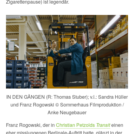
Zigarettenpause) ist legendär.
IN DEN GÄNGEN (R: Thomas Stuber); v.l.: Sandra Hüller
und Franz Rogowski © Sommerhaus Filmproduktion /
Anke Neugebauer
Franz Rogowski, der in
Christian Petzolds
Transit
einen
eher misslungenen Berlinale-Auftritt hatte, glänzt in der