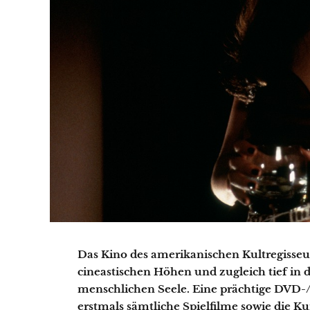
Das Kino des amerikanischen Kultregisseu
cineastischen Höhen und zugleich tief i
menschlichen Seele. Eine prächtige DVD
erstmals sämtliche Spielfilme sowie die 