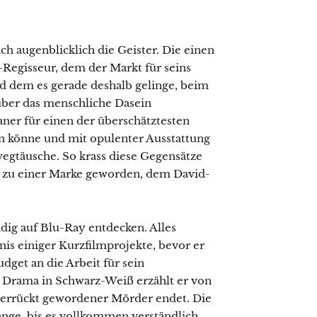
ch augenblicklich die Geister. Die einen
Regisseur, dem der Markt für seins
nd dem es gerade deshalb gelinge, beim
über das menschliche Dasein
ner für einen der überschätztesten
en könne und mit opulenter Ausstattung
wegtäusche. So krass diese Gegensätze
gst zu einer Marke geworden, dem David-
dig auf Blu-Ray entdecken. Alles
bnis einiger Kurzfilmprojekte, bevor er
dget an die Arbeit für sein
 Drama in Schwarz-Weiß erzählt er von
 verrückt gewordener Mörder endet. Die
ange, bis es vollkommen verständlich