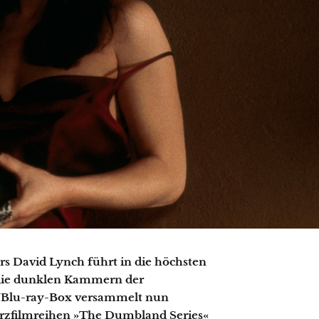
rs David Lynch führt in die höchsten
n die dunklen Kammern der
-/Blu-ray-Box versammelt nun
Kurzfilmreihen »The Dumbland Series«