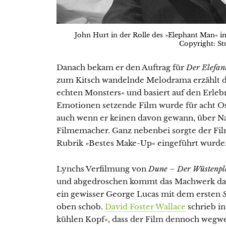
John Hurt in der Rolle des »Elephant Man« 
Copyright: St
Danach bekam er den Auftrag für
Der Elefan
zum Kitsch wandelnde Melodrama erzählt d
echten Monsters« und basiert auf den Erleb
Emotionen setzende Film wurde für acht O
auch wenn er keinen davon gewann, über Na
Filmemacher. Ganz nebenbei sorgte der Film
Rubrik »Bestes Make-Up« eingeführt wurde
Lynchs Verfilmung von
Dune – Der Wüstenpl
und abgedroschen kommt das Machwerk dahe
ein gewisser George Lucas mit dem ersten
oben schob.
David Foster Wallace
schrieb i
kühlen Kopf«, dass der Film dennoch wegw