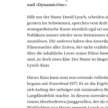
und »Dynamic:One«.
Fällt nur der Name David Lynch, scheiden si
geraten ins Schwärmen, sprechen vom Kult-
avantgardistische Kunst ziemlich egal sei u
Publikum immer wieder neue Irritationen 
auszulösen. Die anderen halten den Amerika
Filmemacher aller Zeiten, der nicht erzähl
über die inhaltliche Leere seiner Filme hin
sind, ist doch eines klar: Der Name ist län
Lynch-Kino.
Dieses Kino kann man nun erstmals vollstän
begann mit
Eraserhead
1977. Er ist das Erge
sich Anfang der siebziger mit minimalem Bu
Langfilmdebüt machte. In diesem surrealen
einem überforderten Junggesellen, der als
Wirklichkeit von Henry verzerrt Lynch so l