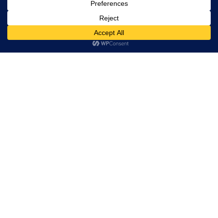
Der neue Spaß am gedruckten
Bild
Die schönsten Bücher der
Leipziger Buchmesse 2015
Die Liebe zum Spektakel
Der Mensch ist des Menschen
Werwolf