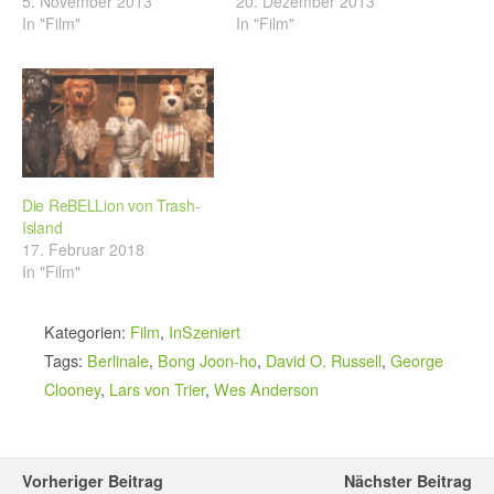
5. November 2013
20. Dezember 2013
In "Film"
In "Film"
Die ReBELLion von Trash-
Island
17. Februar 2018
In "Film"
Kategorien:
Film
,
InSzeniert
Tags:
Berlinale
,
Bong Joon-ho
,
David O. Russell
,
George
Clooney
,
Lars von Trier
,
Wes Anderson
Vorheriger Beitrag
Nächster Beitrag