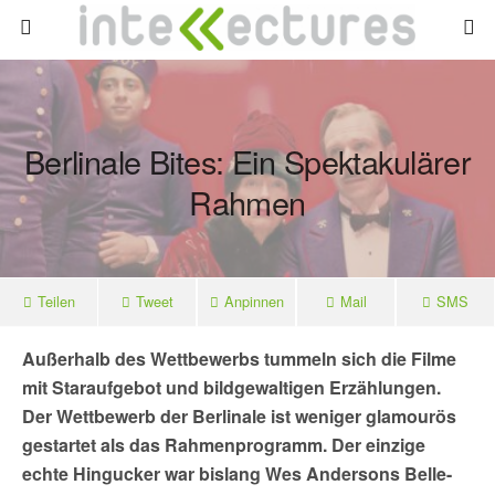
Berlinale Bites: Ein Spektakulärer
Rahmen
Teilen
Tweet
Anpinnen
Mail
SMS
Außerhalb des Wettbewerbs tummeln sich die Filme
mit Staraufgebot und bildgewaltigen Erzählungen.
D
er Wettbewerb der Berlinale ist weniger glamourös
gestartet als das Rahmenprogramm. Der einzige
echte Hingucker war
bislang
Wes Andersons Belle-