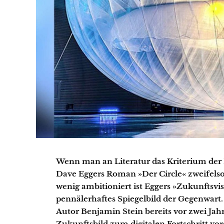
Wenn man an Literatur das Kriterium der D
Dave Eggers Roman »Der Circle« zweifelso
wenig ambitioniert ist Eggers
»Zukunftsv
i
pennälerhaftes Spiegelbild der Gegenwart
Autor Benjamin Stein bereits vor zwei Jah
Zukunftsbild zum digitalen Fortschritt vor