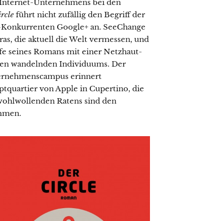
s Internet-Unternehmens bei den
ircle
führt nicht zufällig den Begriff der
k-Konkurrenten Google+ an. SeeChange
s, die aktuell die Welt vermessen, und
ufe seines Romans mit einer Netzhaut-
lten wandelnden Individuums. Der
nternehmenscampus erinnert
tquartier von Apple in Cupertino, die
 wohlwollenden Ratens sind den
mmen.