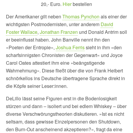
20,- Euro.
Hier
bestellen
Der Amerikaner gilt neben
Thomas Pynchon
als einer der
wichtigsten Postmodernisten, unter anderem
David
Foster Wallace
,
Jonathan Franzen
und Donald Antrim soll
er beeinflusst haben. John Banville nennt ihn den
»Poeten der Entropie«,
Joshua Ferris
sieht in ihm »den
scharfsinnigsten Chronisten der Gegenwart« und Joyce
Carol Oates attestiert ihm eine »beängstigende
Wahrnehmung«. Diese fließt über die von Frank Heibert
schnörkellos ins Deutsche übertragene Sprache direkt in
die Köpfe seiner Leser:innen.
DeLillo lässt seine Figuren erst in die Bodenlosigkeit
stürzen und dann – isoliert und bei edlem Whiskey – über
diverse Verschwörungstheorien diskutieren. »Ist es nicht
seltsam, dass gewisse Einzelpersonen den Shutdown,
den Burn-Out anscheinend akzeptieren?«, fragt da eine