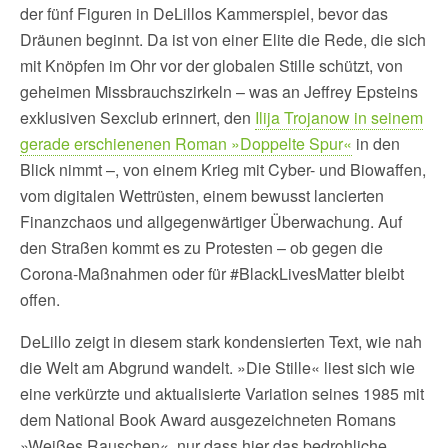
der fünf Figuren in DeLillos Kammerspiel, bevor das
Dräunen beginnt. Da ist von einer Elite die Rede, die sich
mit Knöpfen im Ohr vor der globalen Stille schützt, von
geheimen Missbrauchszirkeln – was an Jeffrey Epsteins
exklusiven Sexclub erinnert, den
Ilija Trojanow in seinem
gerade erschienenen Roman »Doppelte Spur«
in den
Blick nimmt –, von einem Krieg mit Cyber- und Biowaffen,
vom digitalen Wettrüsten, einem bewusst lancierten
Finanzchaos und allgegenwärtiger Überwachung. Auf
den Straßen kommt es zu Protesten – ob gegen die
Corona-Maßnahmen oder für #BlackLivesMatter bleibt
offen.
DeLillo zeigt in diesem stark kondensierten Text, wie nah
die Welt am Abgrund wandelt. »Die Stille« liest sich wie
eine verkürzte und aktualisierte Variation seines 1985 mit
dem National Book Award ausgezeichneten Romans
»Weißes Rauschen«, nur dass hier das bedrohliche