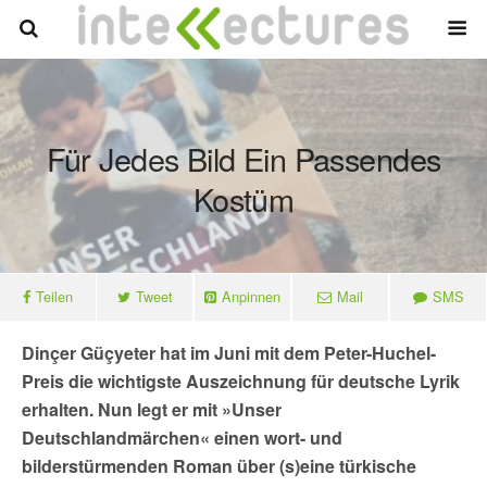
Für Jedes Bild Ein Passendes
Kostüm
Teilen
Tweet
Anpinnen
Mail
SMS
Dinçer Güçyeter hat im Juni mit dem Peter-Huchel-
Preis die wichtigste Auszeichnung für deutsche Lyrik
erhalten. Nun legt er mit »Unser
Deutschlandmärchen« einen wort- und
bilderstürmenden Roman über (s)eine türkische