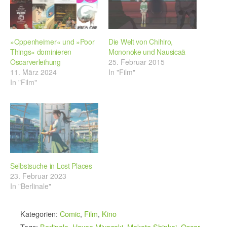
»Oppenheimer« und »Poor
Die Welt von Chihiro,
Things« dominieren
Mononoke und Nausicaä
Oscarverleihung
25. Februar 2015
11. März 2024
In "Film"
In "Film"
Selbstsuche in Lost Places
23. Februar 2023
In "Berlinale"
Kategorien:
Comic
,
Film
,
Kino
Tags:
Berlinale
,
Hayao Miyazaki
,
Makoto Shinkai
,
Oscar