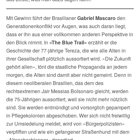
Mit Gewinn führt der Brasilianer
Gabriel Mascaro
den
Generationenkonflikt vor Augen, was auch daran liegt,
dass er ihn aus einer vollkommen anderen Perspektive in
den Blick nimmt. In
»The Blue Trail«
erzählt er die
Geschichte der 77-jährige Tereza, die wie alle Alten in
ihrer Gesellschaft plötzlich aussortiert wird. »Die Zukunft
gehört allen«, tönt die staatliche Propaganda an jedem
morgen, die Alten sind damit aber nicht gemeint. Denn in
diesem neoliberalen Brasilien, das dem des
rechtsextremen Jair Messias Bolsonaro gleicht, werden
die 75-Jährigen aussortiert, weil sie nicht mehr nützlich
sind. Sie werden entmündigt und vorsorglich gepampert
in Pflegekolonien abgeschoben. Wer sich nicht freiwillig
zur Umsiedelung meldet, wird von »Bürgerpolizisten«
verpfiffen und wie ein gefangener Straßenhund mit dem
»Altenabschlepper« deportiert.