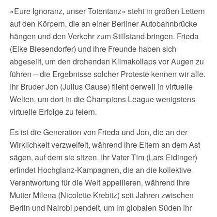
»Eure Ignoranz, unser Totentanz« steht in großen Lettern
auf den Körpern, die an einer Berliner Autobahnbrücke
hängen und den Verkehr zum Stillstand bringen. Frieda
(Elke Biesendorfer) und ihre Freunde haben sich
abgeseilt, um den drohenden Klimakollaps vor Augen zu
führen – die Ergebnisse solcher Proteste kennen wir alle.
Ihr Bruder Jon (Julius Gause) flieht derweil in virtuelle
Welten, um dort in die Champions League wenigstens
virtuelle Erfolge zu feiern.
Es ist die Generation von Frieda und Jon, die an der
Wirklichkeit verzweifelt, während ihre Eltern an dem Ast
sägen, auf dem sie sitzen. Ihr Vater Tim (Lars Eidinger)
erfindet Hochglanz-Kampagnen, die an die kollektive
Verantwortung für die Welt appellieren, während ihre
Mutter Milena (Nicolette Krebitz) seit Jahren zwischen
Berlin und Nairobi pendelt, um im globalen Süden ihr