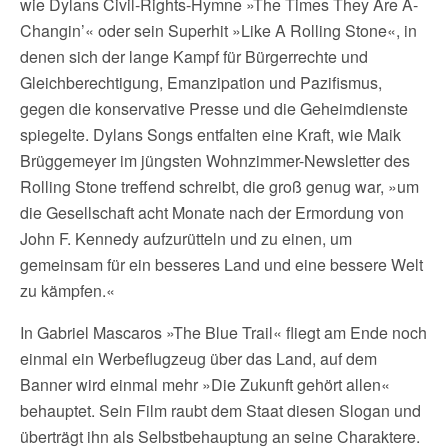
wie Dylans Civil-Rights-Hymne »The Times They Are A-
Changin’« oder sein Superhit »Like A Rolling Stone«, in
denen sich der lange Kampf für Bürgerrechte und
Gleichberechtigung, Emanzipation und Pazifismus,
gegen die konservative Presse und die Geheimdienste
spiegelte. Dylans Songs entfalten eine Kraft, wie Maik
Brüggemeyer im jüngsten Wohnzimmer-Newsletter des
Rolling Stone treffend schreibt, die groß genug war, »um
die Gesellschaft acht Monate nach der Ermordung von
John F. Kennedy aufzurütteln und zu einen, um
gemeinsam für ein besseres Land und eine bessere Welt
zu kämpfen.«
In Gabriel Mascaros »The Blue Trail« fliegt am Ende noch
einmal ein Werbeflugzeug über das Land, auf dem
Banner wird einmal mehr »Die Zukunft gehört allen«
behauptet. Sein Film raubt dem Staat diesen Slogan und
überträgt ihn als Selbstbehauptung an seine Charaktere.