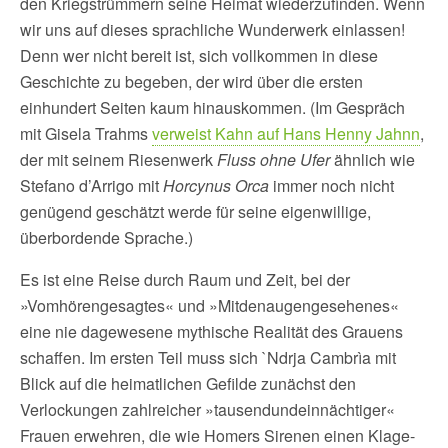
den Kriegstrümmern seine Heimat wiederzufinden. Wenn
wir uns auf dieses sprachliche Wunderwerk einlassen!
Denn wer nicht bereit ist, sich vollkommen in diese
Geschichte zu begeben, der wird über die ersten
einhundert Seiten kaum hinauskommen. (Im Gespräch
mit Gisela Trahms
verweist Kahn auf Hans Henny Jahnn
,
der mit seinem Riesenwerk
Fluss ohne Ufer
ähnlich wie
Stefano d’Arrigo mit
Horcynus Orca
immer noch nicht
genügend geschätzt werde für seine eigenwillige,
überbordende Sprache.)
Es ist eine Reise durch Raum und Zeit, bei der
»Vomhörengesagtes« und »Mitdenaugengesehenes«
eine nie dagewesene mythische Realität des Grauens
schaffen. Im ersten Teil muss sich `Ndrja Cambrìa mit
Blick auf die heimatlichen Gefilde zunächst den
Verlockungen zahlreicher »tausendundeinnächtiger«
Frauen erwehren, die wie Homers Sirenen einen Klage-