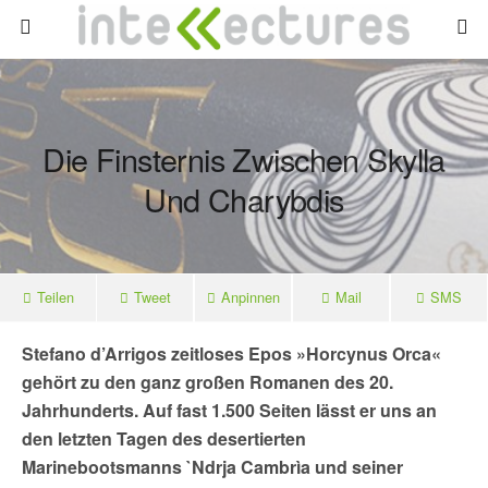
Die Finsternis Zwischen Skylla
Und Charybdis
Teilen
Tweet
Anpinnen
Mail
SMS
Stefano d’Arrigos zeitloses Epos »Horcynus Orca«
gehört zu den ganz großen Romanen des 20.
Jahrhunderts. Auf fast 1.500 Seiten lässt er uns an
den letzten Tagen des desertierten
Marinebootsmanns `Ndrja Cambrìa und seiner