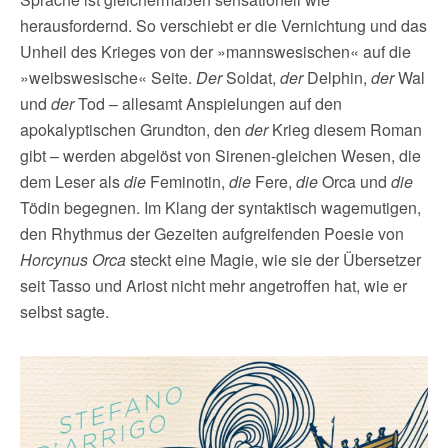
herausfordernd. So verschiebt er die Vernichtung und das
Unheil des Krieges von der »mannswesischen« auf die
»weibswesische« Seite.
Der
Soldat,
der
Delphin,
der
Wal
und
der
Tod – allesamt Anspielungen auf den
apokalyptischen Grundton, den
der
Krieg diesem Roman
gibt – werden abgelöst von Sirenen-gleichen Wesen, die
dem Leser als
die
Feminotin,
die
Fere,
die
Orca und
die
Tödin begegnen. Im Klang der syntaktisch wagemutigen,
den Rhythmus der Gezeiten aufgreifenden Poesie von
Horcynus Orca
steckt eine Magie, wie sie der Übersetzer
seit Tasso und Ariost nicht mehr angetroffen hat, wie er
selbst sagte.