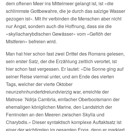
dem offenen Meer ins Mittelmeer gelangt ist, ist »die
schlimmste Gottbewahre, die je durch das salzige Wasser
gezogen ist«. Mit ihr verbinden die Menschen aber nicht
nur Angst, sondern auch die Hoffnung, dass sie die
»skyllacharybdischen Gewässer« vom »Geflöh der
Mistferen« befreien wird.
Man hat hier schon fast zwei Drittel des Romans gelesen,
sein erster Satz, der die Erzählung zeitlich verortet, ist
hier schon fast vergessen. Er lautet: »Die Sonne ging auf
seiner Reise viermal unter, und am Ende des vierten
Tags, welcher der vierte Oktober
neunzehnhundertdreiundvierzig war, erreichte der
Matrose `Ndrja Cambrìa, einfacher Oberbootsmann der
ehemaligen königlichen Marine, den Landstrich der
Feminoten an den Meeren zwischen Skylla und
Charybdis.« Dieser syntaktisch komplexe Auftaktsatz ist
einer der wichtigsten im gesamten Epos, denn er markiert