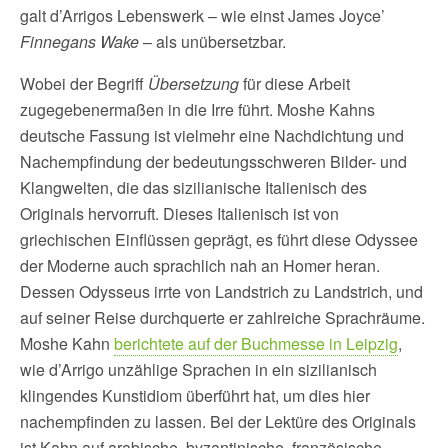
galt d’Arrigos Lebenswerk – wie einst James Joyce’
Finnegans Wake
– als unübersetzbar.
Wobei der Begriff
Übersetzung
für diese Arbeit
zugegebenermaßen in die Irre führt. Moshe Kahns
deutsche Fassung ist vielmehr eine Nachdichtung und
Nachempfindung der bedeutungsschweren Bilder- und
Klangwelten, die das sizilianische Italienisch des
Originals hervorruft. Dieses Italienisch ist von
griechischen Einflüssen geprägt, es führt diese Odyssee
der Moderne auch sprachlich nah an Homer heran.
Dessen Odysseus irrte von Landstrich zu Landstrich, und
auf seiner Reise durchquerte er zahlreiche Sprachräume.
Moshe Kahn
berichtete auf der Buchmesse in Leipzig
,
wie d’Arrigo unzählige Sprachen in ein sizilianisch
klingendes Kunstidiom überführt hat, um dies hier
nachempfinden zu lassen. Bei der Lektüre des Originals
ist Kahn auf arabische, byzantinische, französische,