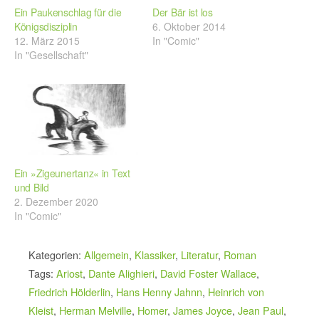
Ein Paukenschlag für die
Der Bär ist los
Königsdisziplin
6. Oktober 2014
12. März 2015
In "Comic"
In "Gesellschaft"
Ein »Zigeunertanz« in Text
und Bild
2. Dezember 2020
In "Comic"
Kategorien:
Allgemein
,
Klassiker
,
Literatur
,
Roman
Tags:
Ariost
,
Dante Alighieri
,
David Foster Wallace
,
Friedrich Hölderlin
,
Hans Henny Jahnn
,
Heinrich von
Kleist
,
Herman Melville
,
Homer
,
James Joyce
,
Jean Paul
,