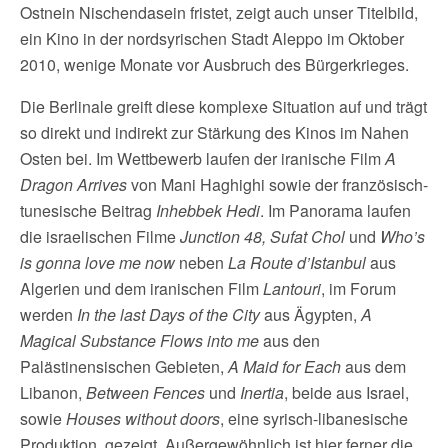
Ostnein Nischendasein fristet, zeigt auch unser Titelbild,
ein Kino in der nordsyrischen Stadt Aleppo im Oktober
2010, wenige Monate vor Ausbruch des Bürgerkrieges.
Die Berlinale greift diese komplexe Situation auf und trägt
so direkt und indirekt zur Stärkung des Kinos im Nahen
Osten bei. Im Wettbewerb laufen der iranische Film
A
Dragon Arrives
von Mani Haghighi sowie der französisch-
tunesische Beitrag
Inhebbek Hedi
. Im Panorama laufen
die israelischen Filme
Junction 48, Sufat Chol
und
Who’s
is gonna love me now
neben
La Route d’Istanbul
aus
Algerien und dem iranischen Film
Lantouri
, im Forum
werden
In the last Days of the City
aus Ägypten,
A
Magical Substance Flows into me
aus den
Palästinensischen Gebieten,
A Maid for Each
aus dem
Libanon,
Between Fences
und
Inertia
, beide aus Israel,
sowie
Houses without doors
, eine syrisch-libanesische
Produktion, gezeigt. Außergewöhnlich ist hier ferner die