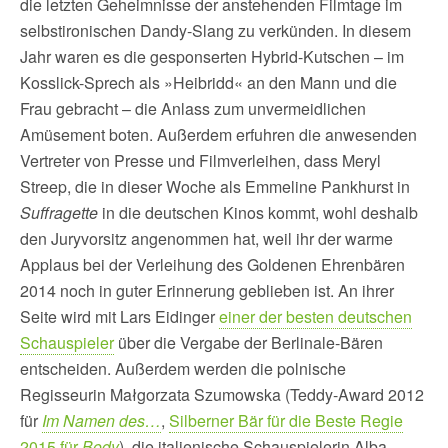
die letzten Geheimnisse der anstehenden Filmtage im
selbstironischen Dandy-Slang zu verkünden. In diesem
Jahr waren es die gesponserten Hybrid-Kutschen – im
Kosslick-Sprech als »Heibridd« an den Mann und die
Frau gebracht – die Anlass zum unvermeidlichen
Amüsement boten. Außerdem erfuhren die anwesenden
Vertreter von Presse und Filmverleihen, dass Meryl
Streep, die in dieser Woche als Emmeline Pankhurst in
Suffragette
in die deutschen Kinos kommt, wohl deshalb
den Juryvorsitz angenommen hat, weil ihr der warme
Applaus bei der Verleihung des Goldenen Ehrenbären
2014 noch in guter Erinnerung geblieben ist. An ihrer
Seite wird mit Lars Eidinger
einer der besten deutschen
Schauspieler
über die Vergabe der Berlinale-Bären
entscheiden. Außerdem werden die polnische
Regisseurin Małgorzata Szumowska (Teddy-Award 2012
für
Im Namen des…
,
Silberner Bär für die Beste Regie
2015 für
Body
), die italienische Schauspielerin Alba