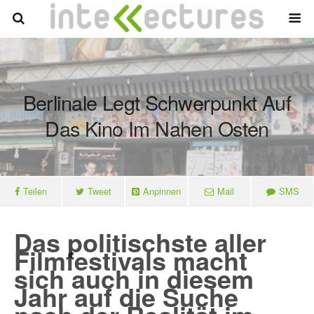
Berlinale Legt Schwerpunkt Auf
Das Kino Im Nahen Osten
Teilen
Tweet
Anpinnen
Mail
SMS
Das politischste aller
Filmfestivals macht
sich auch in diesem
Jahr auf die Suche