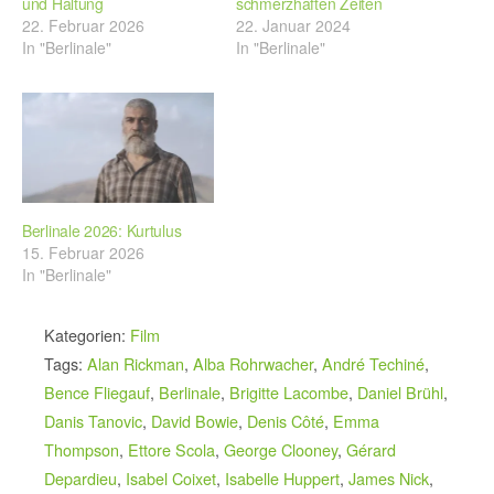
und Haltung
schmerzhaften Zeiten
22. Februar 2026
22. Januar 2024
In "Berlinale"
In "Berlinale"
Berlinale 2026: Kurtulus
15. Februar 2026
In "Berlinale"
Kategorien:
Film
Tags:
Alan Rickman
,
Alba Rohrwacher
,
André Techiné
,
Bence Fliegauf
,
Berlinale
,
Brigitte Lacombe
,
Daniel Brühl
,
Danis Tanovic
,
David Bowie
,
Denis Côté
,
Emma
Thompson
,
Ettore Scola
,
George Clooney
,
Gérard
Depardieu
,
Isabel Coixet
,
Isabelle Huppert
,
James Nick
,