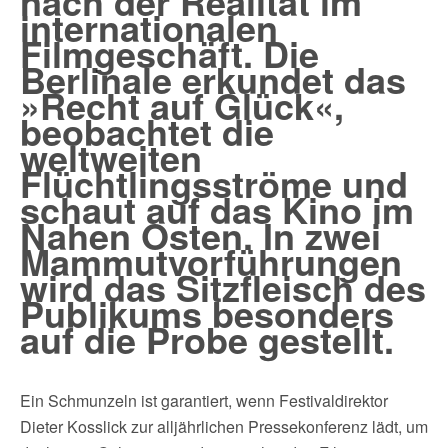
nach der Realität im
internationalen
Filmgeschäft. Die
Berlinale erkundet das
»Recht auf Glück«,
beobachtet die
weltweiten
Flüchtlingsströme und
schaut auf das Kino im
Nahen Osten. In zwei
Mammutvorführungen
wird das Sitzfleisch des
Publikums besonders
auf die Probe gestellt.
Ein Schmunzeln ist garantiert, wenn Festivaldirektor
Dieter Kosslick zur alljährlichen Pressekonferenz lädt, um