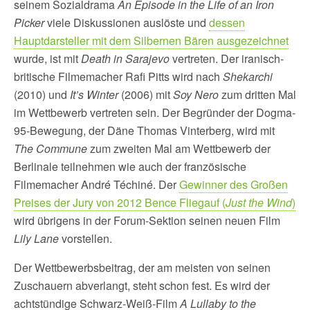
seinem Sozialdrama
An Episode in the Life of an Iron
Picker
viele Diskussionen auslöste und
dessen
Hauptdarsteller mit dem Silbernen Bären ausgezeichnet
wurde, ist mit
Death in Sarajevo
vertreten. Der iranisch-
britische Filmemacher Rafi Pitts wird nach
Shekarchi
(2010) und
It’s Winter
(2006) mit
Soy Nero
zum dritten Mal
im Wettbewerb vertreten sein. Der Begründer der Dogma-
95-Bewegung, der Däne Thomas Vinterberg, wird mit
The Commune
zum zweiten Mal am Wettbewerb der
Berlinale teilnehmen wie auch der französische
Filmemacher André Téchiné. Der
Gewinner des Großen
Preises der Jury von 2012 Bence Fliegauf (
Just the Wind
)
wird übrigens in der Forum-Sektion seinen neuen Film
Lily Lane
vorstellen.
Der Wettbewerbsbeitrag, der am meisten von seinen
Zuschauern abverlangt, steht schon fest. Es wird der
achtstündige Schwarz-Weiß-Film
A Lullaby to the