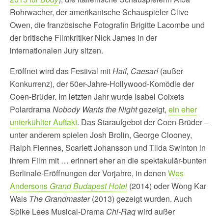
Rohrwacher, der amerikanische Schauspieler Clive
Owen, die französische Fotografin Brigitte Lacombe und
der britische Filmkritiker Nick James in der
internationalen Jury sitzen.
Eröffnet wird das Festival mit
Hail, Caesar!
(außer
Konkurrenz), der 50er-Jahre-Hollywood-Komödie der
Coen-Brüder. Im letzten Jahr wurde Isabel Coixets
Polardrama
Nobody Wants the Night
gezeigt,
ein eher
unterkühlter Auftakt
. Das Staraufgebot der Coen-Brüder –
unter anderem spielen Josh Brolin, George Clooney,
Ralph Fiennes, Scarlett Johansson und Tilda Swinton in
ihrem Film mit … erinnert eher an die spektakulär-bunten
Berlinale-Eröffnungen der Vorjahre, in denen
Wes
Andersons
Grand Budapest Hotel
(2014) oder Wong Kar
Wais
The Grandmaster
(2013) gezeigt wurden. Auch
Spike Lees Musical-Drama
Chi-Raq
wird außer