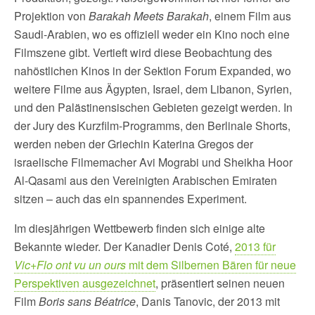
Projektion von
Barakah Meets Barakah
, einem Film aus
Saudi-Arabien, wo es offiziell weder ein Kino noch eine
Filmszene gibt. Vertieft wird diese Beobachtung des
nahöstlichen Kinos in der Sektion Forum Expanded, wo
weitere Filme aus Ägypten, Israel, dem Libanon, Syrien,
und den Palästinensischen Gebieten gezeigt werden. In
der Jury des Kurzfilm-Programms, den Berlinale Shorts,
werden neben der Griechin Katerina Gregos der
israelische Filmemacher Avi Mograbi und Sheikha Hoor
Al-Qasami aus den Vereinigten Arabischen Emiraten
sitzen – auch das ein spannendes Experiment.
Im diesjährigen Wettbewerb finden sich einige alte
Bekannte wieder. Der Kanadier Denis Coté,
2013 für
Vic+Flo ont vu un ours
mit dem Silbernen Bären für neue
Perspektiven ausgezeichnet
, präsentiert seinen neuen
Film
Boris sans Béatrice
, Danis Tanovic, der 2013 mit