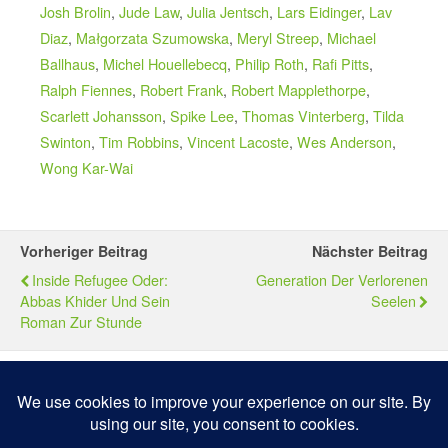
Josh Brolin
,
Jude Law
,
Julia Jentsch
,
Lars Eidinger
,
Lav
Diaz
,
Małgorzata Szumowska
,
Meryl Streep
,
Michael
Ballhaus
,
Michel Houellebecq
,
Philip Roth
,
Rafi Pitts
,
Ralph Fiennes
,
Robert Frank
,
Robert Mapplethorpe
,
Scarlett Johansson
,
Spike Lee
,
Thomas Vinterberg
,
Tilda
Swinton
,
Tim Robbins
,
Vincent Lacoste
,
Wes Anderson
,
Wong Kar-Wai
Vorheriger Beitrag
Nächster Beitrag
Inside Refugee Oder:
Generation Der Verlorenen
Abbas Khider Und Sein
Seelen
Roman Zur Stunde
Zum Seitenanfang