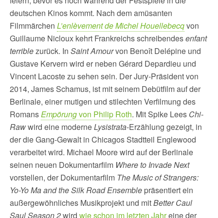
feiern, bevor es noch während der Festspiele in die
deutschen Kinos kommt. Nach dem amüsanten
Filmmärchen
L’enlèvement de Michel Houellebecq
von
Guillaume Nicloux kehrt Frankreichs schreibendes
enfant
terrible
zurück. In
Saint Amour
von Benoît Delépine und
Gustave Kervern wird er neben Gérard Depardieu und
Vincent Lacoste zu sehen sein. Der Jury-Präsident von
2014, James Schamus, ist mit seinem Debütfilm auf der
Berlinale, einer mutigen und stilechten Verfilmung des
Romans
Empörung
von Philip Roth
. Mit Spike Lees
Chi-
Raw
wird eine moderne
Lysistrata
-Erzählung gezeigt, in
der die Gang-Gewalt in Chicagos Stadtteil Englewood
verarbeitet wird. Michael Moore wird auf der Berlinale
seinen neuen Dokumentarfilm
Where to Invade Next
vorstellen, der Dokumentarfilm
The Music of Strangers:
Yo-Yo Ma and the Silk Road Ensemble
präsentiert ein
außergewöhnliches Musikprojekt und mit
Better Caul
Saul Season 2
wird
wie schon im letzten Jahr
eine der