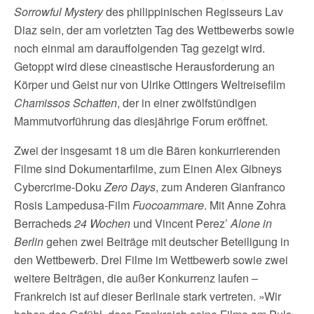
Sorrowful Mystery
des philippinischen Regisseurs Lav
Diaz sein, der am vorletzten Tag des Wettbewerbs sowie
noch einmal am darauffolgenden Tag gezeigt wird.
Getoppt wird diese cineastische Herausforderung an
Körper und Geist nur von Ulrike Ottingers Weltreisefilm
Chamissos Schatten
, der in einer zwölfstündigen
Mammutvorführung das diesjährige Forum eröffnet.
Zwei der insgesamt 18 um die Bären konkurrierenden
Filme sind Dokumentarfilme, zum Einen Alex Gibneys
Cybercrime-Doku
Zero Days
, zum Anderen Gianfranco
Rosis Lampedusa-Film
Fuocoammare
. Mit Anne Zohra
Berracheds
24 Wochen
und Vincent Perez’
Alone in
Berlin
gehen zwei Beiträge mit deutscher Beteiligung in
den Wettbewerb. Drei Filme im Wettbewerb sowie zwei
weitere Beiträgen, die außer Konkurrenz laufen –
Frankreich ist auf dieser Berlinale stark vertreten. »Wir