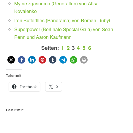
My ne zgasnemo (Generation) von Alisa
Kovalenko
Iron Butterflies (Panorama) von Roman Liubyi
Superpower (Berlinale Special Gala) von Sean
Penn und Aaron Kaufmann
Seiten:
1
2
3
4
5
6
Teilen mit:
Facebook
X
Gefällt mir: