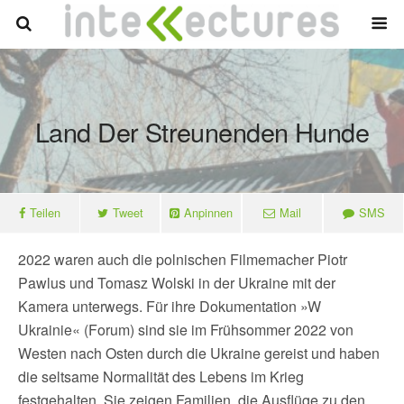
Land Der Streunenden Hunde
Teilen
Tweet
Anpinnen
Mail
SMS
2022 waren auch die polnischen Filmemacher Piotr
Pawlus und Tomasz Wolski in der Ukraine mit der
Kamera unterwegs. Für ihre Dokumentation »W
Ukrainie« (Forum) sind sie im Frühsommer 2022 von
Westen nach Osten durch die Ukraine gereist und haben
die seltsame Normalität des Lebens im Krieg
festgehalten. Sie zeigen Familien, die Ausflüge zu den