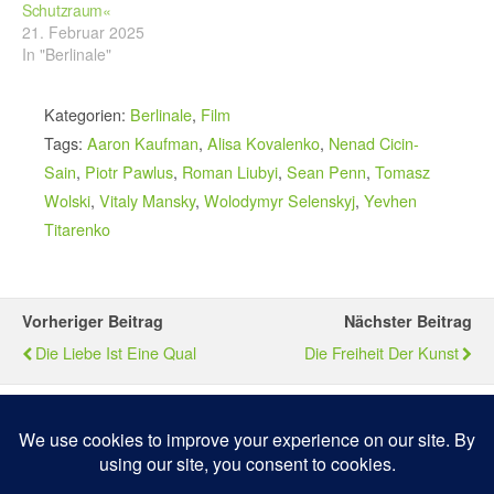
Schutzraum«
21. Februar 2025
In "Berlinale"
Kategorien:
Berlinale
,
Film
Tags:
Aaron Kaufman
,
Alisa Kovalenko
,
Nenad Cicin-
Sain
,
Piotr Pawlus
,
Roman Liubyi
,
Sean Penn
,
Tomasz
Wolski
,
Vitaly Mansky
,
Wolodymyr Selenskyj
,
Yevhen
Titarenko
Vorheriger Beitrag
Nächster Beitrag
Die Liebe Ist Eine Qual
Die Freiheit Der Kunst
Zum Seitenanfang