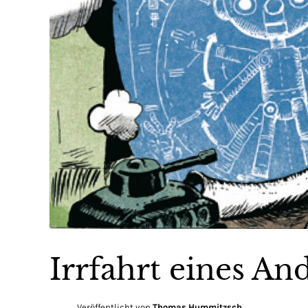
Irrfahrt eines An
Veröffentlicht von
Thomas Hummitzsch