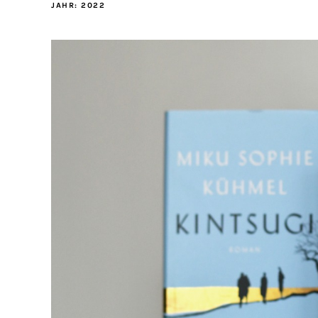
JAHR:
2022