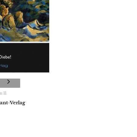
n 11
vant-Verlag