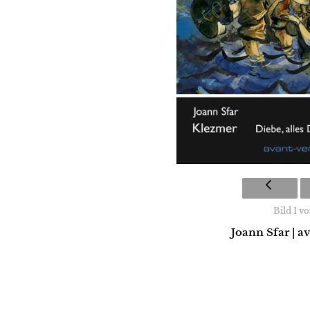
Bild 1 vo
Joann Sfar | a