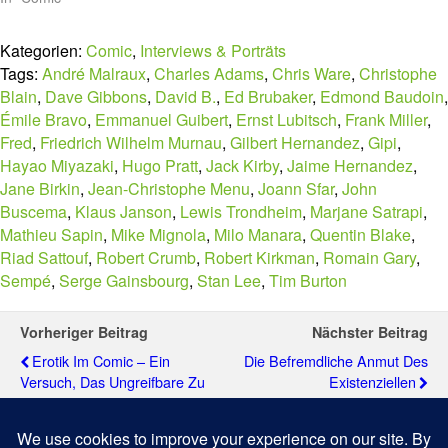
Kategorien:
Comic
,
Interviews & Porträts
Tags:
André Malraux
,
Charles Adams
,
Chris Ware
,
Christophe
Blain
,
Dave Gibbons
,
David B.
,
Ed Brubaker
,
Edmond Baudoin
,
Émile Bravo
,
Emmanuel Guibert
,
Ernst Lubitsch
,
Frank Miller
,
Fred
,
Friedrich Wilhelm Murnau
,
Gilbert Hernandez
,
Gipi
,
Hayao Miyazaki
,
Hugo Pratt
,
Jack Kirby
,
Jaime Hernandez
,
Jane Birkin
,
Jean-Christophe Menu
,
Joann Sfar
,
John
Buscema
,
Klaus Janson
,
Lewis Trondheim
,
Marjane Satrapi
,
Mathieu Sapin
,
Mike Mignola
,
Milo Manara
,
Quentin Blake
,
Riad Sattouf
,
Robert Crumb
,
Robert Kirkman
,
Romain Gary
,
Sempé
,
Serge Gainsbourg
,
Stan Lee
,
Tim Burton
Vorheriger Beitrag
Nächster Beitrag
Erotik Im Comic ­– Ein
Die Befremdliche Anmut Des
Versuch, Das Ungreifbare Zu
Existenziellen
Greifen